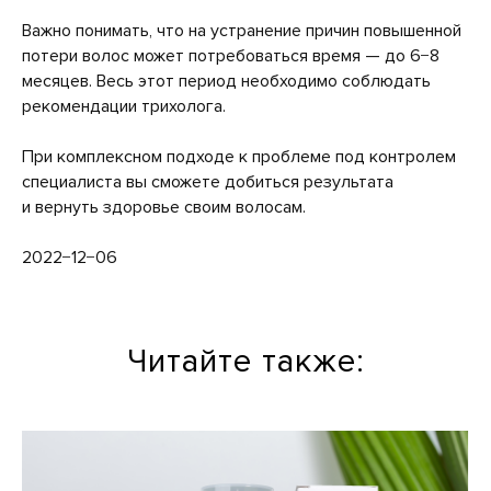
Важно понимать, что на устранение причин повышенной
потери волос может потребоваться время — до 6−8
месяцев. Весь этот период необходимо соблюдать
рекомендации трихолога.
При комплексном подходе к проблеме под контролем
Активная восстанавливающая косметика
специалиста вы сможете добиться результата
PERFECT4U разрабатывается из натуральных
и вернуть здоровье своим волосам.
компонентов и современных комплексов
с использованием новейших технологий без
вреда для окружающей среды
2022−12−06
info@perfect4u.ru
Читайте также: